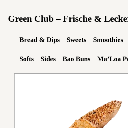
Green Club – Frische & Leckere
Bread & Dips
Sweets
Smoothies
Softs
Sides
Bao Buns
Ma’Loa P